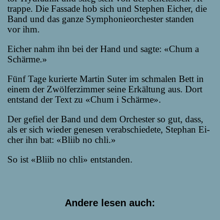
trap­pe. Die Fas­sa­de hob sich und Ste­phen Ei­cher, die
Band und das gan­ze Sym­pho­nie­or­ches­ter stan­den
vor ihm.
Ei­cher nahm ihn bei der Hand und sag­te: «Chum a
Schärme.»
Fünf Ta­ge ku­rier­te Mar­tin Su­ter im schma­len Bett in
ei­nem der Zwöl­fer­zim­mer sei­ne Er­käl­tung aus. Dort
ent­stand der Text zu «Chum i Schärme».
Der ge­fiel der Band und dem Or­ches­ter so gut, dass,
als er sich wie­der ge­ne­sen ver­ab­schie­de­te, Ste­phan Ei­
cher ihn bat: «Bliib no chli.»
So ist «Bliib no chli» entstanden.
Andere lesen auch: