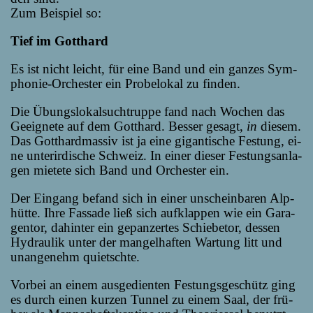
Zum Bei­spiel so:
Tief im Gotthard
Es ist nicht leicht, für ei­ne Band und ein gan­zes Sym­
pho­nie-Or­ches­ter ein Pro­be­lo­kal zu finden.
Die Übungs­lo­kal­such­trup­pe fand nach Wo­chen das
Ge­eig­ne­te auf dem Gott­hard. Bes­ser ge­sagt,
in
die­sem.
Das Gott­hard­mas­siv ist ja ei­ne gi­gan­ti­sche Fes­tung, ei­
ne un­ter­ir­di­sche Schweiz. In ei­ner die­ser Fes­tungs­an­la­
gen mie­te­te sich Band und Or­ches­ter ein.
Der Ein­gang be­fand sich in ei­ner un­schein­ba­ren Alp­
hüt­te. Ih­re Fas­sa­de ließ sich auf­klap­pen wie ein Ga­ra­
gen­tor, da­hin­ter ein ge­pan­zer­tes Schie­be­tor, des­sen
Hy­drau­lik un­ter der man­gel­haf­ten War­tung litt und
un­an­ge­nehm quietschte.
Vor­bei an ei­nem aus­ge­dien­ten Fes­tungs­ge­schütz ging
es durch ei­nen kur­zen Tun­nel zu ei­nem Saal, der frü­