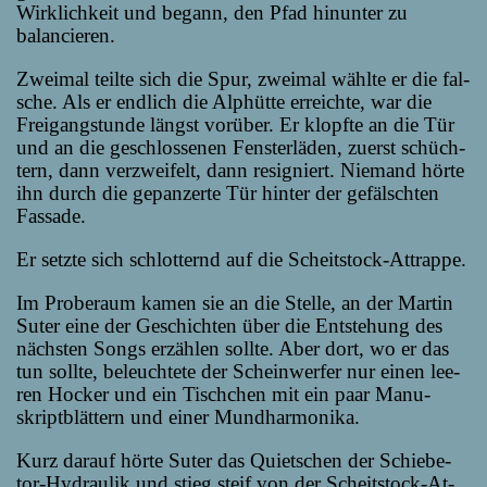
Wirk­lich­keit und be­gann, den Pfad hin­un­ter zu
balancieren.
Zwei­mal teil­te sich die Spur, zwei­mal wähl­te er die fal­
sche. Als er end­lich die Alp­hüt­te er­reich­te, war die
Frei­gang­stun­de längst vor­über. Er klopf­te an die Tür
und an die ge­schlos­se­nen Fens­ter­lä­den, zu­erst schüch­
tern, dann ver­zwei­felt, dann re­si­gniert. Nie­mand hör­te
ihn durch die ge­pan­zer­te Tür hin­ter der ge­fälsch­ten
Fassade.
Er setz­te sich schlot­ternd auf die Scheitstock-Attrappe.
Im Pro­be­raum ka­men sie an die Stel­le, an der Mar­tin
Su­ter ei­ne der Ge­schich­ten über die Ent­ste­hung des
nächs­ten Songs er­zäh­len soll­te. Aber dort, wo er das
tun soll­te, be­leuch­te­te der Schein­wer­fer nur ei­nen lee­
ren Ho­cker und ein Tisch­chen mit ein paar Ma­nu­
skript­blät­tern und ei­ner Mundharmonika.
Kurz dar­auf hör­te Su­ter das Quiet­schen der Schie­be­
tor-Hy­d­rau­lik und stieg steif von der Scheits­tock-At­