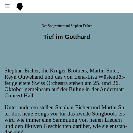
Der Songwriter und Stephan Eicher
Tief im Gotthard
Ste­phan Ei­cher, die Kru­ger Brot­hers, Mar­tin Su­ter,
Reyn Ou­we­hand und das von Le­na-Li­sa Wüs­ten­dör­
fer ge­lei­te­te Swiss Or­ches­tra ste­hen am 25. und 26.
Ok­to­ber ge­mein­sam auf der Büh­ne in der An­der­matt
Con­cert Hall.
Un­ter an­de­rem stel­len Ste­phan Ei­cher und Mar­tin Su­
ter dort neue Songs vor für das zwei­te Song­book. Es
wird wie im­mer ei­ne Samm­lung von neu­en Lie­dern
und den fik­ti­ven Ge­schich­ten dar­über, wie sie ent­stan­
den sind.