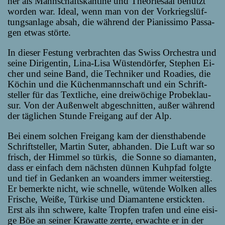
her als Mann­schafts­kan­ti­ne und Theo­rie­saal be­nutzt
wor­den war. Ide­al, wenn man von der Vor­kriegs­lüf­
tungs­an­la­ge ab­sah, die wäh­rend der Pia­nis­si­mo Pas­sa­
gen et­was störte.
In die­ser Fes­tung ver­brach­ten das Swiss Or­ches­tra und
sei­ne Di­ri­gen­tin, Li­na-Li­sa Wüs­ten­dör­fer, Ste­phen Ei­
cher und sei­ne Band, die Tech­ni­ker und Roa­dies, die
Kö­chin und die Kü­chen­mann­schaft und ein Schrift­
stel­ler für das Text­li­che, ei­ne drei­wö­chi­ge Pro­be­klau­
sur. Von der Au­ßen­welt ab­ge­schnit­ten, au­ßer wäh­rend
der täg­li­chen Stun­de Frei­gang auf der Alp.
Bei ei­nem sol­chen Frei­gang kam der dienst­ha­ben­de
Schrift­stel­ler, Mar­tin Su­ter, ab­han­den. Die Luft war so
frisch, der Him­mel so tür­kis, die Son­ne so dia­man­ten,
dass er ein­fach dem nächs­ten dün­nen Kuh­pfad folg­te
und tief in Ge­dan­ken an wo­an­ders im­mer wei­ter­stieg.
Er be­merk­te nicht, wie schnel­le, wü­ten­de Wol­ken al­les
Fri­sche, Wei­ße, Tür­ki­se und Dia­man­te­ne er­stick­ten.
Erst als ihn schwe­re, kal­te Trop­fen tra­fen und ei­ne ei­si­
ge Böe an sei­ner Kra­wat­te zerr­te, er­wach­te er in der