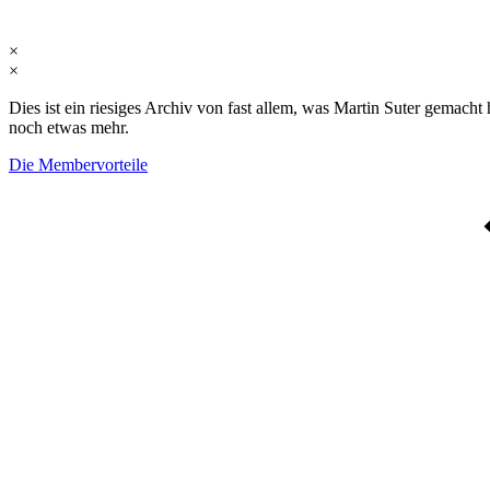
×
×
Dies ist ein rie­si­ges Ar­chiv von fast al­lem, was Mar­tin Su­ter ge­ma
noch et­was mehr.
Die Membervorteile