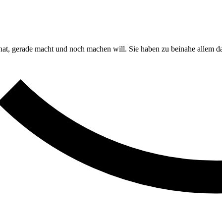
cht hat, ge­ra­de macht und noch ma­chen will. Sie ha­ben zu bei­na­he al­l