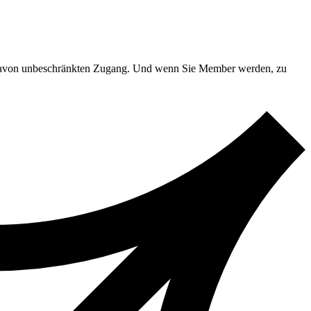
em da­von un­be­schränk­ten Zu­gang. Und wenn Sie Mem­ber wer­den, zu