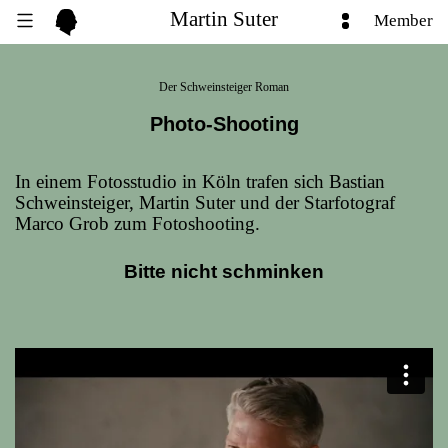
Martin Suter
Member
Der Schweinsteiger Roman
Photo-Shooting
In ei­nem Fo­to­s­stu­dio in Köln tra­fen sich Bas­ti­an
Schwein­stei­ger, Mar­tin Su­ter und der Star­fo­to­graf
Mar­co Grob zum Fotoshooting.
Bitte nicht schminken