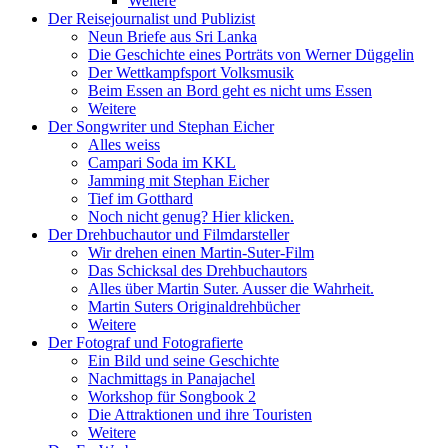
Weitere
Der Reisejournalist und Publizist
Neun Briefe aus Sri Lanka
Die Geschichte eines Porträts von Werner Düggelin
Der Wettkampfsport Volksmusik
Beim Essen an Bord geht es nicht ums Essen
Weitere
Der Songwriter und Stephan Eicher
Alles weiss
Campari Soda im KKL
Jamming mit Stephan Eicher
Tief im Gotthard
Noch nicht genug? Hier klicken.
Der Drehbuchautor und Filmdarsteller
Wir drehen einen Martin-Suter-Film
Das Schicksal des Drehbuchautors
Alles über Martin Suter. Ausser die Wahrheit.
Martin Suters Originaldrehbücher
Weitere
Der Fotograf und Fotografierte
Ein Bild und seine Geschichte
Nachmittags in Panajachel
Workshop für Songbook 2
Die Attraktionen und ihre Touristen
Weitere