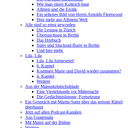
Wie man einen Koiteich baut
Allmen und die Erotik
Ein seltenes Bild von Herrn Arnolds Fleetwood
Hier mehr aus Allmens Welt
Alle sind so ernst geworden
Die Lesung in Zürich
Überraschung in Berlin
Das Hörbuch
Suter und Stuckrad-Barre in Berlin
Und hier mehr
Lila, Lila
Lila, Lila fortgesetzt!
6. Kapitel
Kommen Marie und David wieder zusammen?
4. Kapitel
Weitere
Aus der Manuskriptschublade
Eine Viertelstunde vor Mitternacht
Die Gedächtnislagune, Fortsetzung
Ein Gespräch mit Martin Suter über das grösste Rätsel
überhaupt
Jetzt auf allen Podcast-Kanälen
Aus Guatemala
Mit Matze auf der Bühne
Weitere