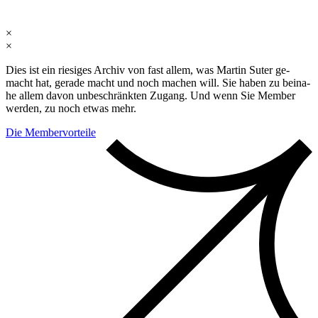
×
×
Dies ist ein rie­si­ges Ar­chiv von fast al­lem, was Mar­tin Su­ter ge­
macht hat, ge­ra­de macht und noch ma­chen will. Sie ha­ben zu bei­na­
he al­lem da­von un­be­schränk­ten Zu­gang. Und wenn Sie Mem­ber
wer­den, zu noch et­was mehr.
Die Membervorteile