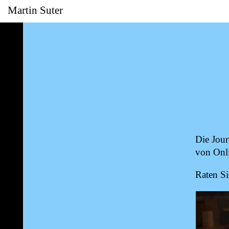
Martin Suter
Die Jour­
von On­li
Ra­ten S