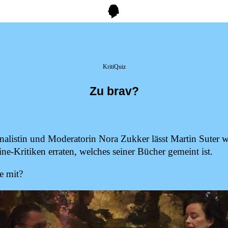
KritiQuiz
Zu brav?
na­lis­tin und Mo­de­ra­to­rin No­ra Zuk­ker lässt Mar­tin Su­ter w
ne-Kri­ti­ken er­ra­ten, wel­ches sei­ner Bü­cher ge­meint ist.
ie mit?