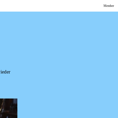
Member
ie­der