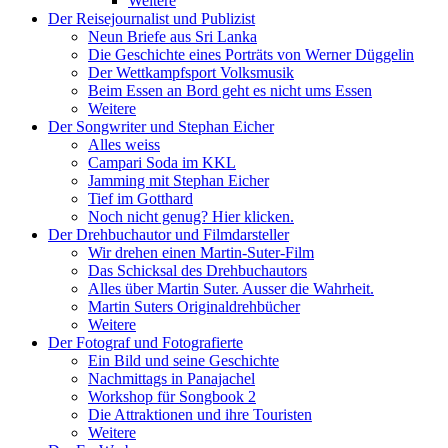
Weitere
Der Reisejournalist und Publizist
Neun Briefe aus Sri Lanka
Die Geschichte eines Porträts von Werner Düggelin
Der Wettkampfsport Volksmusik
Beim Essen an Bord geht es nicht ums Essen
Weitere
Der Songwriter und Stephan Eicher
Alles weiss
Campari Soda im KKL
Jamming mit Stephan Eicher
Tief im Gotthard
Noch nicht genug? Hier klicken.
Der Drehbuchautor und Filmdarsteller
Wir drehen einen Martin-Suter-Film
Das Schicksal des Drehbuchautors
Alles über Martin Suter. Ausser die Wahrheit.
Martin Suters Originaldrehbücher
Weitere
Der Fotograf und Fotografierte
Ein Bild und seine Geschichte
Nachmittags in Panajachel
Workshop für Songbook 2
Die Attraktionen und ihre Touristen
Weitere