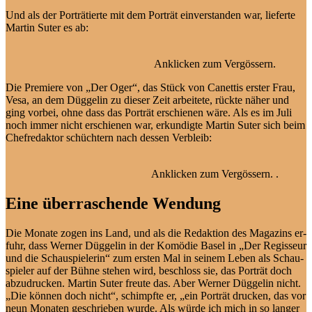
Und als der Por­trä­tier­te mit dem Por­trät ein­ver­stan­den war, lie­fer­te
Mar­tin Su­ter es ab:
An­kli­cken zum Vergössern.
Die Pre­mie­re von „Der Oger“, das Stück von Ca­net­tis ers­ter Frau,
Ve­sa, an dem Düg­ge­lin zu die­ser Zeit ar­bei­te­te, rück­te nä­her und
ging vor­bei, oh­ne dass das Por­trät er­schie­nen wä­re. Als es im Ju­li
noch im­mer nicht er­schie­nen war, er­kun­dig­te Mar­tin Su­ter sich beim
Chef­re­dak­tor schüch­tern nach des­sen Verbleib:
An­kli­cken zum Vergössern. .
Eine überraschende Wendung
Die Mo­na­te zo­gen ins Land, und als die Re­dak­ti­on des Ma­ga­zins er­
fuhr, dass Wer­ner Düg­ge­lin in der Ko­mö­die Ba­sel in „Der Re­gis­seur
und die Schau­spie­le­rin“ zum ers­ten Mal in sei­nem Le­ben als Schau­
spie­ler auf der Büh­ne ste­hen wird, be­schloss sie, das Por­trät doch
ab­zu­dru­cken. Mar­tin Su­ter freu­te das. Aber Wer­ner Düg­ge­lin nicht.
„Die kön­nen doch nicht“, schimpf­te er, „ein Por­trät dru­cken, das vor
neun Mo­na­ten ge­schrie­ben wur­de. Als wür­de ich mich in so lan­ger