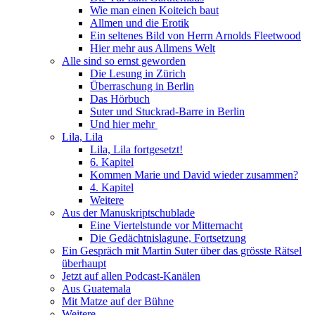
Wie man einen Koiteich baut
Allmen und die Erotik
Ein seltenes Bild von Herrn Arnolds Fleetwood
Hier mehr aus Allmens Welt
Alle sind so ernst geworden
Die Lesung in Zürich
Überraschung in Berlin
Das Hörbuch
Suter und Stuckrad-Barre in Berlin
Und hier mehr
Lila, Lila
Lila, Lila fortgesetzt!
6. Kapitel
Kommen Marie und David wieder zusammen?
4. Kapitel
Weitere
Aus der Manuskriptschublade
Eine Viertelstunde vor Mitternacht
Die Gedächtnislagune, Fortsetzung
Ein Gespräch mit Martin Suter über das grösste Rätsel
überhaupt
Jetzt auf allen Podcast-Kanälen
Aus Guatemala
Mit Matze auf der Bühne
Weitere