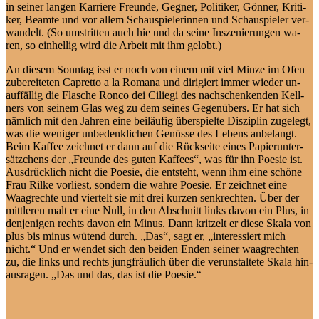
in sei­ner lan­gen Kar­rie­re Freun­de, Geg­ner, Po­li­ti­ker, Gön­ner, Kri­ti­
ker, Be­am­te und vor al­lem Schau­spie­le­rin­nen und Schau­spie­ler ver­
wan­delt. (So um­strit­ten auch hie und da sei­ne In­sze­nie­run­gen wa­
ren, so ein­hel­lig wird die Ar­beit mit ihm gelobt.)
An die­sem Sonn­tag isst er noch von ei­nem mit viel Min­ze im Ofen
zu­be­rei­te­ten Ca­pret­to a la Ro­ma­na und di­ri­giert im­mer wie­der un­
auf­fäl­lig die Fla­sche Ron­co dei Ci­lie­gi des nach­schen­ken­den Kell­
ners von sei­nem Glas weg zu dem sei­nes Ge­gen­übers. Er hat sich
näm­lich mit den Jah­ren ei­ne bei­läu­fig über­spiel­te Dis­zi­plin zu­ge­legt,
was die we­ni­ger un­be­denk­li­chen Ge­nüs­se des Le­bens an­be­langt.
Beim Kaf­fee zeich­net er dann auf die Rück­sei­te ei­nes Pa­pier­un­ter­
sätz­chens der „Freun­de des gu­ten Kaf­fees“, was für ihn Poe­sie ist.
Aus­drück­lich nicht die Poe­sie, die ent­steht, wenn ihm ei­ne schö­ne
Frau Ril­ke vor­liest, son­dern die wah­re Poe­sie. Er zeich­net ei­ne
Waag­rech­te und vier­telt sie mit drei kur­zen senk­rech­ten. Über der
mitt­le­ren malt er ei­ne Null, in den Ab­schnitt links da­von ein Plus, in
den­je­ni­gen rechts da­von ein Mi­nus. Dann krit­zelt er die­se Ska­la von
plus bis mi­nus wü­tend durch. „Das“, sagt er, „in­ter­es­siert mich
nicht.“ Und er wen­det sich den bei­den En­den sei­ner waag­rech­ten
zu, die links und rechts jung­fräu­lich über die verun­staltete Ska­la hin­
aus­ra­gen. „Das und das, das ist die Poesie.“