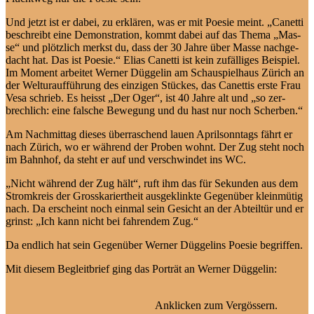
Und jetzt ist er da­bei, zu er­klä­ren, was er mit Poe­sie meint. „Ca­net­ti
be­schreibt ei­ne De­mons­tra­ti­on, kommt da­bei auf das The­ma „Mas­
se“ und plötz­lich merkst du, dass der 30 Jah­re über Mas­se nach­ge­
dacht hat. Das ist Poe­sie.“ Eli­as Ca­net­ti ist kein zu­fäl­li­ges Bei­spiel.
Im Mo­ment ar­bei­tet Wer­ner Düg­ge­lin am Schau­spiel­haus Zü­rich an
der Welt­ur­auf­füh­rung des ein­zi­gen Stü­ckes, das Ca­net­tis ers­te Frau
Ve­sa schrieb. Es heisst „Der Oger“, ist 40 Jah­re alt und „so zer­
brech­lich: ei­ne fal­sche Be­we­gung und du hast nur noch Scherben.“
Am Nach­mit­tag die­ses über­ra­schend lau­en April­sonn­tags fährt er
nach Zü­rich, wo er wäh­rend der Pro­ben wohnt. Der Zug steht noch
im Bahn­hof, da steht er auf und ver­schwin­det ins WC.
„Nicht wäh­rend der Zug hält“, ruft ihm das für Se­kun­den aus dem
Strom­kreis der Gross­ka­riert­heit ausge­klinkte Ge­gen­über klein­mü­tig
nach. Da er­scheint noch ein­mal sein Ge­sicht an der Ab­teil­tür und er
grinst: „Ich kann nicht bei fah­ren­dem Zug.“
Da end­lich hat sein Ge­gen­über Wer­ner Düg­ge­lins Poe­sie begriffen.
Mit die­sem Be­gleit­brief ging das Por­trät an Wer­ner Düggelin:
An­kli­cken zum Vergössern.