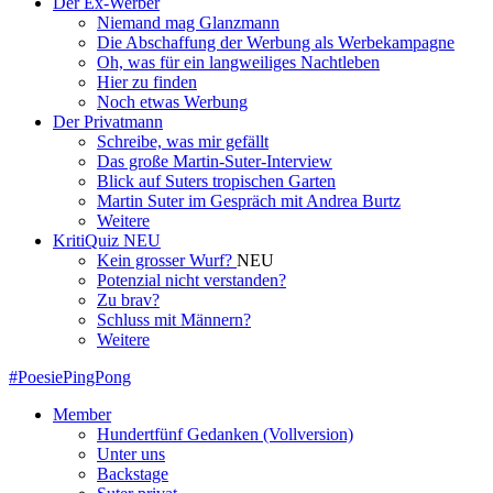
Der Ex-Werber
Niemand mag Glanzmann
Die Abschaffung der Werbung als Werbekampagne
Oh, was für ein langweiliges Nachtleben
Hier zu finden
Noch etwas Werbung
Der Privatmann
Schreibe, was mir gefällt
Das große Martin-Suter-Interview
Blick auf Suters tropischen Garten
Martin Suter im Gespräch mit Andrea Burtz
Weitere
KritiQuiz
NEU
Kein grosser Wurf?
NEU
Potenzial nicht verstanden?
Zu brav?
Schluss mit Männern?
Weitere
#PoesiePingPong
Member
Hundertfünf Gedanken (Vollversion)
Unter uns
Backstage