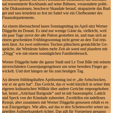
nal re­nom­mier­te Rock­bands auf sei­ne Büh­nen, ver­an­stal­te­te po­li­ti­
sche Dis­kus­sio­nen, be­schwor Skan­da­le her­auf, stra­pa­zier­te das Bud­
get und sass trotz­dem so fest im Sat­tel wie ein Chef­be­am­ter des
Finanzdepartements.
An ei­nem über­ra­schend lau­en Sonn­tag­mit­tag im April sitzt Wer­ner
Düg­ge­lin im Do­na­ti. Es sind nur we­ni­ge Gäs­te da, viel­leicht, weil
ein paar Ta­ge zu­vor der al­te Pa­tron ge­stor­ben ist, und man sich an
ei­nem ge­schenk­ten Früh­lings­sonn­tag nicht ger­ne an den Tod er­in­
nern lässt. An zwei ent­fern­ten Ti­schen plät­schern ge­mäch­li­che Ge­
sprä­che, die Wirts­leu­te ha­ben mehr Zeit als sonst und plau­dern mit
„Dügg“ wie mit ei­nem sonn­täg­li­chen Familienbesuch.
Wer­ner Düg­ge­lin hat­te die gan­ze Stadt und Le Tout Bâ­le mit sei­nem
un­ver­schäm­ten Gas­sen­jun­gen­grin­sen um sei­ne be­red­ten Fin­ger ge­
wi­ckelt. Und dort hän­gen sie bis zum heu­ti­gen Tag.
An die­sem früh­lings­haf­ten April­sonn­tag isst er „die Ar­ti­scho­cken,
wie er sie gern hat“. Das Ge­richt, das er wohl kürz­lich in sei­ner ihm
ei­ge­nen ku­li­na­ri­schen Will­kür über an­de­re Ge­rich­te em­por­ge­ho­ben
hat, heisst „Ar­tich­aut Ba­ri­goule“ und ist mit Sau­er­amp­fer, Lat­tich
und Speck von der Kinn­la­de zu­be­rei­tet. Zwei­fel­los ein ta­del­lo­ses
Re­zept, aber zu­sam­men mit Wer­ner Düg­ge­lin ge­nos­sen er­hält es et­
was Ein­zig­ar­ti­ges. Wie al­les, auf das er den Schein­wer­fer sei­ner un­
ge­teil­ten Auf­merk­sam­keit rich­tet. Das gilt für Vor­spei­sen ge­nau­so