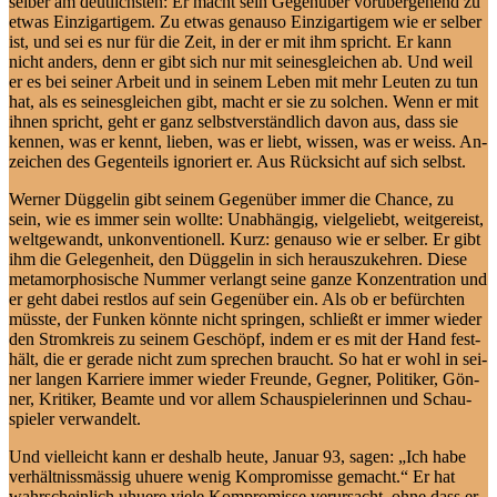
sel­ber am deut­lichs­ten: Er macht sein Ge­gen­über vor­über­ge­hend zu
et­was Ein­zig­ar­ti­gem. Zu et­was ge­nau­so Ein­zig­ar­ti­gem wie er sel­ber
ist, und sei es nur für die Zeit, in der er mit ihm spricht. Er kann
nicht an­ders, denn er gibt sich nur mit sei­nes­glei­chen ab. Und weil
er es bei sei­ner Ar­beit und in sei­nem Le­ben mit mehr Leu­ten zu tun
hat, als es sei­nes­glei­chen gibt, macht er sie zu sol­chen. Wenn er mit
ih­nen spricht, geht er ganz selbst­ver­ständ­lich da­von aus, dass sie
ken­nen, was er kennt, lie­ben, was er liebt, wis­sen, was er weiss. An­
zei­chen des Ge­gen­teils igno­riert er. Aus Rück­sicht auf sich selbst.
Wer­ner Düg­ge­lin gibt sei­nem Ge­gen­über im­mer die Chan­ce, zu
sein, wie es im­mer sein woll­te: Un­ab­hän­gig, viel­ge­liebt, weit­ge­reist,
welt­ge­wandt, un­kon­ven­tio­nell. Kurz: ge­nau­so wie er sel­ber. Er gibt
ihm die Ge­le­gen­heit, den Düg­ge­lin in sich her­aus­zu­keh­ren. Die­se
me­ta­mor­pho­si­sche Num­mer ver­langt sei­ne gan­ze Kon­zen­tra­ti­on und
er geht da­bei rest­los auf sein Ge­gen­über ein. Als ob er be­fürch­ten
müss­te, der Fun­ken könn­te nicht sprin­gen, schließt er im­mer wie­der
den Strom­kreis zu sei­nem Ge­schöpf, in­dem er es mit der Hand fest­
hält, die er ge­ra­de nicht zum spre­chen braucht. So hat er wohl in sei­
ner lan­gen Kar­rie­re im­mer wie­der Freun­de, Geg­ner, Po­li­ti­ker, Gön­
ner, Kri­ti­ker, Be­am­te und vor al­lem Schau­spie­le­rin­nen und Schau­
spie­ler verwandelt.
Und viel­leicht kann er des­halb heu­te, Ja­nu­ar 93, sa­gen: „Ich ha­be
ver­hält­nissmäs­sig uhue­re we­nig Kom­pro­mis­se ge­macht.“ Er hat
wahr­schein­lich uhue­re vie­le Kom­pro­mis­se ver­ur­sacht, oh­ne dass er