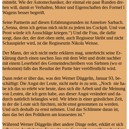
ent­steht. Wie der Au­to­me­cha­ni­ker, der ein­mal ein paar Run­den dre­
hen will, da­mit er Ver­hal­ten, Mo­tor und Ei­gen­schaf­ten des For­mel l
Wa­gens bes­ser begreift.
Sei­ne Part­ne­rin auf die­sen Er­fah­rungs­run­den ist An­ne­lo­re Sar­bach.
(„Sen­na, denn ich ge­trau mich nicht zu je­dem ins Cock­pit. Und von
Prost wür­de ich Aus­schlä­ge krie­gen.“) Und die Frau, die da­für
sorgt, dass der, der dort oben steht, auch Re­gis­seur bleibt und nicht
Schau­spie­ler wird, ist die Re­gis­seu­rin Ni­ko­la Weisse.
Der Mann, der sich nicht mehr er­klä­ren mag, un­ter­bricht sei­ne Er­
klä­rung durch ei­nen ra­schen Jass mit dem Wirt und droht nach­her
mit ei­nem Le­ser­brief des Ge­mein­de­schrei­bers von Sieb­nen (wo er
her­kommt) falls das Re­sul­tat der Par­tie hier veröf­fentlicht wird.
Dann re­det er über das, was den Wer­ner Düg­ge­lin, Ja­nu­ar 93, be­
schäf­tigt: Die Angst der Leu­te, nicht mehr
in
zu sein. „Noch nie ha­
be ich das so er­lebt wie
heu­te, dass sich die Ar­beit und die Mei­nung
von Leu­ten, die ich gern ha­be, aus die­ser Angst ver­än­dert und da­
durch na­tür­lich be­lang­los wird. Wir le­ben in ei­ner gräss­li­chen Zeit,
in der die Leu­te sich fürch­ten, nicht ernst ge­nom­men zu wer­den.
Und sich des­halb zu ernst neh­men. Und das Schlim­me dar­an ist,
dass das bei den Po­li­ti­kern am kras­ses­ten ist.“
Wäh­rend Wer­ner Düg­ge­lin über an­de­re Din­ge re­det, er­klärt er sich