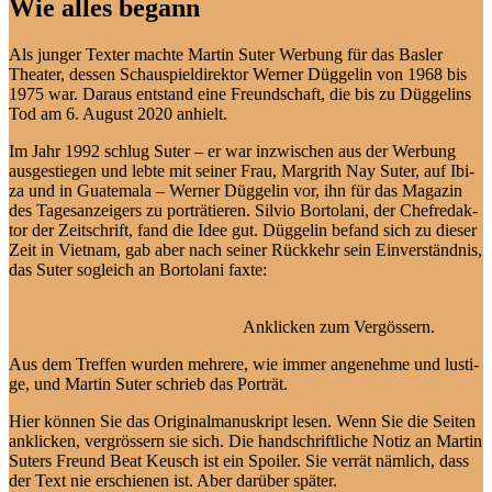
Wie alles begann
Als jun­ger Tex­ter mach­te Mar­tin Su­ter Wer­bung für das Bas­ler
Thea­ter, des­sen Schau­spiel­di­rek­tor Wer­ner Düg­ge­lin von 1968 bis
1975 war. Dar­aus ent­stand ei­ne Freund­schaft, die bis zu Düg­ge­lins
Tod am 6. Au­gust 2020 anhielt.
Im Jahr 1992 schlug Su­ter – er war in­zwi­schen aus der Wer­bung
aus­ge­stie­gen und leb­te mit sei­ner Frau, Mar­grith Nay Su­ter, auf Ibi­
za und in Gua­te­ma­la – Wer­ner Düg­ge­lin vor, ihn für das Ma­ga­zin
des Ta­ges­an­zei­gers zu por­trä­tie­ren. Sil­vio Bor­to­la­ni, der Chef­re­dak­
tor der Zeit­schrift, fand die Idee gut. Düg­ge­lin be­fand sich zu die­ser
Zeit in Viet­nam, gab aber nach sei­ner Rück­kehr sein Ein­ver­ständ­nis,
das Su­ter so­gleich an Bor­to­la­ni faxte:
An­kli­cken zum Vergössern.
Aus dem Tref­fen wur­den meh­re­re, wie im­mer an­ge­neh­me und lus­ti­
ge, und Mar­tin Su­ter schrieb das Porträt.
Hier kön­nen Sie das Ori­gi­nal­ma­nu­skript le­sen. Wenn Sie die Sei­ten
an­kli­cken, ver­grös­sern sie sich. Die hand­schrift­li­che No­tiz an Mar­tin
Suters Freund Beat Keusch ist ein Spoi­ler. Sie ver­rät näm­lich, dass
der Text nie er­schie­nen ist. Aber dar­über später.