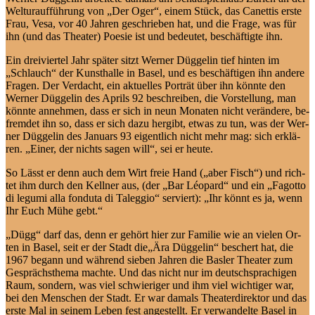
Welt­ur­auf­füh­rung von „Der Oger“, ei­nem Stück, das Ca­net­tis ers­te
Frau, Ve­sa, vor 40 Jah­ren ge­schrie­ben hat, und die Fra­ge, was für
ihn (und das Thea­ter) Poe­sie ist und be­deu­tet, be­schäf­tig­te ihn.
Ein drei­vier­tel Jahr spä­ter sitzt Wer­ner Düg­ge­lin tief hin­ten im
„Schlauch“ der Kunst­hal­le in Ba­sel, und es be­schäf­ti­gen ihn an­de­re
Fra­gen. Der Ver­dacht, ein ak­tu­el­les Por­trät über ihn könn­te den
Wer­ner Düg­ge­lin des Aprils 92 be­schrei­ben, die Vor­stel­lung, man
könn­te an­neh­men, dass er sich in neun Mo­na­ten nicht ver­än­de­re, be­
frem­det ihn so, dass er sich da­zu her­gibt, et­was zu tun, was der Wer­
ner Düg­ge­lin des Ja­nu­ars 93 ei­gent­lich nicht mehr mag: sich er­klä­
ren. „Ei­ner, der nichts sa­gen will“, sei er heute.
So Lässt er denn auch dem Wirt freie Hand („aber Fisch“) und rich­
tet ihm durch den Kell­ner aus, (der „Bar Lé­o­pard“ und ein „Fa­got­to
di le­gu­mi al­la fon­du­ta di Ta­leg­gio“ ser­viert): „Ihr könnt es ja, wenn
Ihr Euch Mü­he gebt.“
„Dügg“ darf das, denn er ge­hört hier zur Fa­mi­lie wie an vie­len Or­
ten in Ba­sel, seit er der Stadt die„Ära Düg­ge­lin“ be­schert hat, die
1967 be­gann und wäh­rend sie­ben Jah­ren die Bas­ler Thea­ter zum
Ge­sprächs­the­ma mach­te. Und das nicht nur im deutsch­spra­chi­gen
Raum, son­dern, was viel schwie­ri­ger und ihm viel wich­ti­ger war,
bei den Men­schen der Stadt. Er war da­mals Thea­ter­di­rek­tor und das
ers­te Mal in sei­nem Le­ben fest an­ge­stellt. Er ver­wan­del­te Ba­sel in