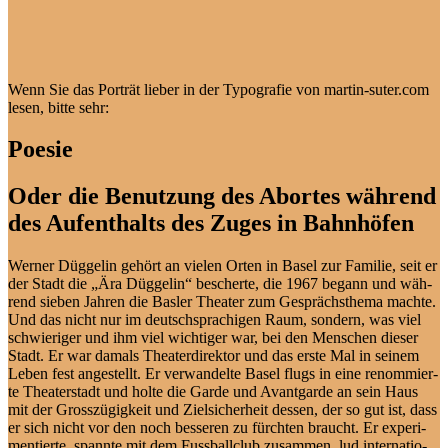
Wenn Sie das Por­trät lie­ber in der Ty­po­gra­fie von martin-suter.com
le­sen, bit­te sehr:
Poesie
Oder die Benutzung des Abortes während
des Aufenthalts des Zuges in Bahnhöfen
Wer­ner Düg­ge­lin ge­hört an vie­len Or­ten in Ba­sel zur Fa­mi­lie, seit er
der Stadt die „Ära Düg­ge­lin“ be­scher­te, die 1967 be­gann und wäh­
rend sie­ben Jah­ren die Bas­ler Thea­ter zum Ge­sprächs­the­ma mach­te.
Und das nicht nur im deutsch­spra­chi­gen Raum, son­dern, was viel
schwie­ri­ger und ihm viel wich­ti­ger war, bei den Men­schen die­ser
Stadt. Er war da­mals Thea­ter­di­rek­tor und das ers­te Mal in sei­nem
Le­ben fest an­ge­stellt. Er ver­wan­del­te Ba­sel flugs in ei­ne re­nom­mier­
te Thea­ter­stadt und hol­te die Gar­de und Avant­gar­de an sein Haus
mit der Gross­zü­gig­keit und Ziel­si­cher­heit des­sen, der so gut ist, dass
er sich nicht vor den noch bes­se­ren zu fürch­ten braucht. Er ex­pe­ri­
men­tier­te, spann­te mit dem Fuss­ball­club zu­sam­men, lud in­ter­na­tio­