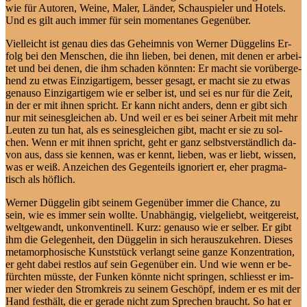
wie für Au­toren, Wei­ne, Ma­ler, Län­der, Schau­spie­ler und Ho­tels.
Und es gilt auch im­mer für sein mo­men­ta­nes Gegenüber.
Viel­leicht ist ge­nau dies das Ge­heim­nis von Wer­ner Düg­ge­lins Er­
folg bei den Men­schen, die ihn lie­ben, bei de­nen, mit de­nen er ar­bei­
tet und bei de­nen, die ihm scha­den könn­ten: Er macht sie vor­über­ge­
hend zu et­was Ein­zig­ar­ti­gem, bes­ser ge­sagt, er macht sie zu et­was
ge­nau­so Ein­zig­ar­ti­gem wie er sel­ber ist, und sei es nur für die Zeit,
in der er mit ih­nen spricht. Er kann nicht an­ders, denn er gibt sich
nur mit sei­nes­glei­chen ab. Und weil er es bei sei­ner Ar­beit mit mehr
Leu­ten zu tun hat, als es sei­nes­glei­chen gibt, macht er sie zu sol­
chen. Wenn er mit ih­nen spricht, geht er ganz selbst­ver­ständ­lich da­
von aus, dass sie ken­nen, was er kennt, lie­ben, was er liebt, wis­sen,
was er weiß. An­zei­chen des Ge­gen­teils igno­riert er, eher prag­ma­
tisch als höflich.
Wer­ner Düg­ge­lin gibt sei­nem Ge­gen­über im­mer die Chan­ce, zu
sein, wie es im­mer sein woll­te. Un­ab­hän­gig, viel­ge­liebt, weit­ge­reist,
welt­ge­wandt, un­kon­ven­ti­nell. Kurz: ge­nau­so wie er sel­ber. Er gibt
ihm die Ge­le­gen­heit, den Düg­ge­lin in sich her­aus­zu­keh­ren. Die­ses
me­ta­mor­pho­si­sche Kunst­stück ver­langt sei­ne gan­ze Kon­zen­tra­ti­on,
er geht da­bei rest­los auf sein Ge­gen­über ein. Und wie wenn er be­
fürch­ten müss­te, der Fun­ken könn­te nicht sprin­gen, schliesst er im­
mer wie­der den Strom­kreis zu sei­nem Ge­schöpf, in­dem er es mit der
Hand fest­hält, die er ge­ra­de nicht zum Spre­chen braucht. So hat er