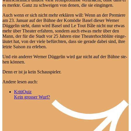
es merk­te. Ganz zu schwei­gen von de­nen, die sie eingingen.
Auch wenn er sich nicht mehr er­klä­ren will: Wenn an der Pre­mie­re
am 23. Ja­nu­ar auf der Büh­ne der Ko­mö­die Ba­sel die­ser Wer­ner
Düg­ge­lin steht, dann wird Ba­sel und Le Tout Bâ­le nicht nur et­was
mehr über Thea­ter er­fah­ren, son­dern auch et­was mehr über den
Mann, der für die Stadt vor 25 Jah­ren ei­ne Thea­ter­hoch­blü­te ein­ge­
läu­tet hat, von der vie­le be­fürch­ten, dass sie ge­ra­de da­bei sind, ih­re
letz­te Sai­son zu erleben.
Und ein an­de­rer Wer­ner Düg­ge­lin wird gar nicht auf der Büh­ne ste­
hen können.
Denn er ist ja kein Schauspieler.
Andere lesen auch:
KritiQuiz
Kein grosser Wurf?