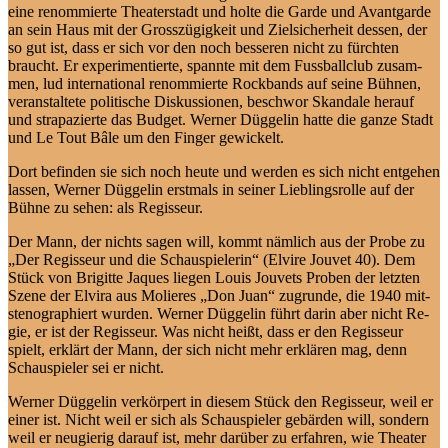
ei­ne re­nom­mier­te Thea­ter­stadt und hol­te die Gar­de und Avant­gar­de
an sein Haus mit der Gross­zü­gig­keit und Ziel­si­cher­heit des­sen, der
so gut ist, dass er sich vor den noch bes­se­ren nicht zu fürch­ten
braucht. Er ex­pe­ri­men­tier­te, spann­te mit dem Fuss­ball­club zu­sam­
men, lud in­ter­na­tio­nal re­nom­mier­te Rock­bands auf sei­ne Büh­nen,
ver­an­stal­te­te politi­sche Dis­kus­sio­nen, be­schwor Skan­da­le her­auf
und stra­pa­zier­te das Bud­get. Wer­ner Düg­ge­lin hat­te die gan­ze Stadt
und Le Tout Bâ­le um den Fin­ger gewickelt.
Dort be­fin­den sie sich noch heu­te und wer­den es sich nicht ent­ge­hen
las­sen, Wer­ner Düg­ge­lin erst­mals in sei­ner Lieb­lings­rol­le auf der
Büh­ne zu se­hen: als Regisseur.
Der Mann, der nichts sa­gen will, kommt näm­lich aus der Pro­be zu
„Der Re­gis­seur und die Schau­spie­le­rin“ (El­vi­re Jou­vet 40). Dem
Stück von Bri­git­te Ja­ques lie­gen Lou­is Jou­vets Pro­ben der letz­ten
Sze­ne der El­vi­ra aus Mo­lie­res „Don Ju­an“ zu­grun­de, die 1940 mit­
ste­no­gra­phiert wur­den. Wer­ner Düg­ge­lin führt dar­in aber nicht Re­
gie, er ist der Re­gis­seur. Was nicht heißt, dass er den Re­gis­seur
spielt, er­klärt der Mann, der sich nicht mehr er­klä­ren mag, denn
Schau­spie­ler sei er nicht.
Wer­ner Düg­ge­lin ver­kör­pert in die­sem Stück den Re­gis­seur, weil er
ei­ner ist. Nicht weil er sich als Schau­spie­ler ge­bär­den will, son­dern
weil er neu­gie­rig dar­auf ist, mehr dar­über zu er­fah­ren, wie Thea­ter