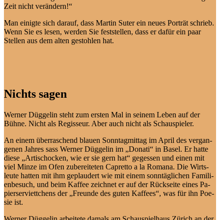
Zeit nicht verändern!“
Man ei­nig­te sich dar­auf, dass Mar­tin Su­ter ein neu­es Por­trät schrieb.
Wenn Sie es le­sen, wer­den Sie fest­stel­len, dass er da­für ein paar
Stel­len aus dem al­ten ge­stoh­len hat.
Nichts sagen
Wer­ner Düg­ge­lin steht zum ers­ten Mal in sei­nem Le­ben auf der
Büh­ne. Nicht als Re­gis­seur. Aber auch nicht als Schauspieler.
An ei­nem über­ra­schend blau­en Sonn­tag­mit­tag im April des ver­gan­
ge­nen Jah­res sass Wer­ner Düg­ge­lin im „Do­na­ti“ in Ba­sel. Er hat­te
die­se „Ar­ti­scho­cken, wie er sie gern hat“ ge­ges­sen und ei­nen mit
viel Min­ze im Ofen zu­be­rei­te­ten Ca­pret­to a la Ro­ma­na. Die Wirts­
leu­te hat­ten mit ihm ge­plau­dert wie mit ei­nem sonn­täg­li­chen Fa­mi­li­
en­be­such, und beim Kaf­fee zeich­net er auf der Rück­sei­te ei­nes Pa­
pier­ser­vi­ett­chens der „Freun­de des gu­ten Kaf­fees“, was für ihn Poe­
sie ist.
Wer­ner Düg­ge­lin ar­bei­te­te da­mals am Schau­spiel­haus Zü­rich an der