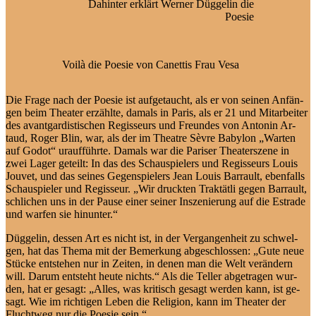
Da­hin­ter er­klärt Wer­ner Düg­ge­lin die
Poesie
Voi­là die Poe­sie von Ca­net­tis Frau Vesa
Die Fra­ge nach der Poe­sie ist auf­ge­taucht, als er von sei­nen An­fän­
gen beim Thea­ter er­zähl­te, da­mals in Pa­ris, als er 21 und Mit­ar­bei­ter
des avant­gar­dis­ti­schen Re­gis­seurs und Freun­des von An­to­nin Ar­
taud, Ro­ger Blin, war, als der im Theat­re Sè­v­re Ba­by­lon „War­ten
auf Go­dot“ ur­auf­führ­te. Da­mals war die Pa­ri­ser Theater­szene in
zwei La­ger ge­teilt: In das des Schau­spie­lers und Re­gis­seurs Lou­is
Jou­vet, und das sei­nes Ge­gen­spie­lers Jean­ Lou­is Bar­rault, eben­falls
Schau­spie­ler und Re­gis­seur. „Wir druck­ten Trak­tät­li ge­gen Bar­rault,
schli­chen uns in der Pau­se ei­ner sei­ner In­sze­nie­rung auf die Es­tra­de
und war­fen sie hinunter.“
Düg­ge­lin, des­sen Art es nicht ist, in der Ver­gan­gen­heit zu schwel­
gen, hat das The­ma mit der Be­mer­kung ab­ge­schlos­sen: „Gu­te neue
Stü­cke ent­ste­hen nur in Zei­ten, in de­nen man die Welt ver­än­dern
will. Dar­um ent­steht heu­te nichts.“ Als die Tel­ler ab­ge­tra­gen wur­
den, hat er ge­sagt: „Al­les, was kri­tisch ge­sagt wer­den kann, ist ge­
sagt. Wie im rich­ti­gen Le­ben die Re­li­gi­on, kann im Thea­ter der
Flucht­weg nur die Poe­sie sein.“