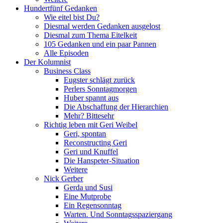
Hundertfünf Gedanken
Wie eitel bist Du?
Diesmal werden Gedanken ausgelost
Diesmal zum Thema Eitelkeit
105 Gedanken und ein paar Pannen
Alle Episoden
Der Kolumnist
Business Class
Eugster schlägt zurück
Perlers Sonntagmorgen
Huber spannt aus
Die Abschaffung der Hierarchien
Mehr? Bittesehr
Richtig leben mit Geri Weibel
Geri, spontan
Reconstructing Geri
Geri und Knuffel
Die Hanspeter-Situation
Weitere
Nick Gerber
Gerda und Susi
Eine Mutprobe
Ein Regensonntag
Warten. Und Sonntagsspaziergang