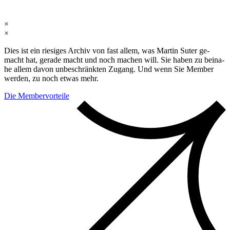
×
×
Dies ist ein rie­si­ges Ar­chiv von fast al­lem, was Mar­tin Su­ter ge­
macht hat, ge­ra­de macht und noch ma­chen will. Sie ha­ben zu bei­na­
he al­lem da­von un­be­schränk­ten Zu­gang. Und wenn Sie Mem­ber
wer­den, zu noch et­was mehr.
Die Membervorteile