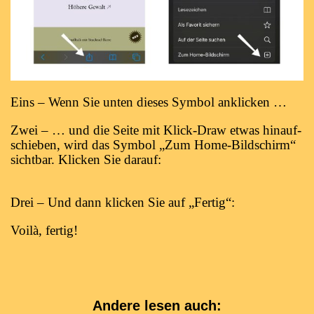
Eins – Wenn Sie un­ten die­ses Sym­bol anklicken …
Zwei – … und die Sei­te mit Klick-Draw et­was hin­auf­
schie­ben, wird das Sym­bol „Zum Home-Bild­schirm“
sicht­bar. Kli­cken Sie darauf:
Drei – Und dann kli­cken Sie auf „Fer­tig“:
Voi­là, fertig!
Andere lesen auch: