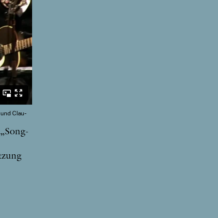
F und Clau­
n „Song­
et­zung