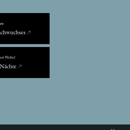
ass
achwuchses
eri Weibel
 Nächte
×