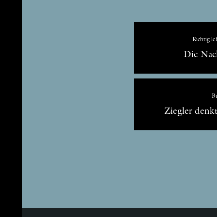
Richtig l
Die Nac
Bu
Ziegler denk