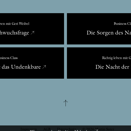
eben mit Geri Weibel
Business Cl
hwuchsfrage
Die Sorgen des N
siness Class
Richtig leben mit G
t das Undenkbare
Die Nacht der
Impressum
AGB
Datenschutz
© 2026 Martin Suter