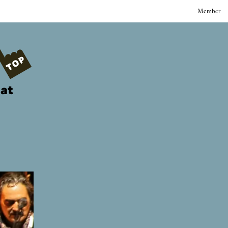
Member
 at