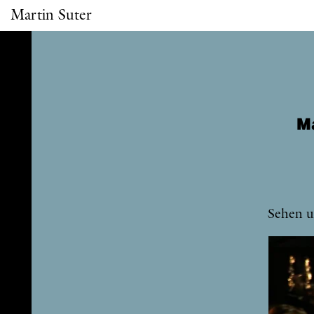
Martin Suter
Ma
Se­hen u