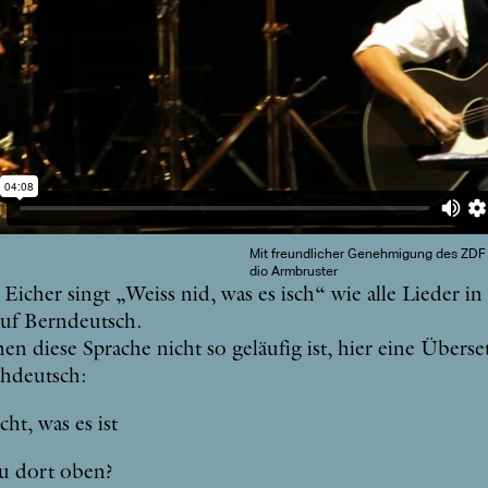
Mit freund­li­cher Ge­neh­mi­gung des ZD
dio Armbruster
 Ei­cher singt „Weiss nid, was es isch“ wie al­le Lie­der i
uf Bern­deutsch.
nen die­se Spra­che nicht so ge­läu­fig ist, hier ei­ne Über­s
hdeutsch:
cht, was es ist
du dort oben?