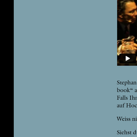
Ste­phan
book“ a
Falls Ih­
auf Hoc
Weiss ni
Siehst 