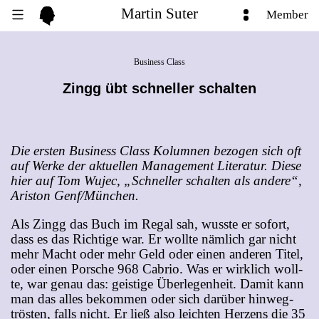
Martin Suter
Member
Business Class
Zingg übt schneller schalten
Die ers­ten Busi­ness Class Ko­lum­nen be­zo­gen sich oft
auf Wer­ke der ak­tu­el­len Ma­nage­ment Li­te­ra­tur. Die­se
hier auf Tom Wu­jec, „Schnel­ler schal­ten als an­de­re“,
Aris­ton Genf/München.
Als Zingg das Buch im Re­gal sah, wuss­te er so­fort,
dass es das Rich­ti­ge war. Er woll­te näm­lich gar nicht
mehr Macht oder mehr Geld oder ei­nen an­de­ren Ti­tel,
oder ei­nen Por­sche 968 Ca­brio. Was er wirk­lich woll­
te, war ge­nau das: geis­ti­ge Über­le­gen­heit. Da­mit kann
man das al­les be­kom­men oder sich dar­über hin­weg­
trös­ten, falls nicht. Er ließ al­so leich­ten Her­zens die 35