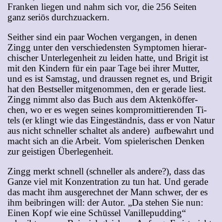
Fran­ken lie­gen und nahm sich vor, die 256 Sei­ten
ganz se­ri­ös durchzuackern.
Seit­her sind ein paar Wo­chen ver­gan­gen, in de­nen
Zingg un­ter den ver­schie­dens­ten Sym­pto­men hier­ar­
chi­scher Un­ter­le­gen­heit zu lei­den hat­te, und Bri­git ist
mit den Kin­dern für ein paar Ta­ge bei ih­rer Mut­ter,
und es ist Sams­tag, und draus­sen reg­net es, und Bri­git
hat den Best­sel­ler mit­ge­nom­men, den er ge­ra­de liest.
Zingg nimmt al­so das Buch aus dem Ak­ten­köf­fer­
chen, wo er es we­gen sei­nes kom­pro­mit­tie­ren­den Ti­
tels (er klingt wie das Ein­ge­ständ­nis, dass er von Na­tur
aus nicht schnel­ler schal­tet als an­de­re) auf­be­wahrt und
macht sich an die Ar­beit. Vom spie­le­ri­schen Den­ken
zur geis­ti­gen Überlegenheit.
Zingg merkt schnell (schnel­ler als an­de­re?), dass das
Gan­ze viel mit Kon­zen­tra­ti­on zu tun hat. Und ge­ra­de
das macht ihm aus­ge­rech­net der Mann schwer, der es
ihm bei­brin­gen will: der Au­tor. „Da ste­hen Sie nun:
Ei­nen Kopf wie ei­ne Schüs­sel Va­nil­le­pud­ding“