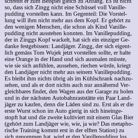
schreibt er zum Bei­spiel gleich zu An­fang. Es ist nicht
so, dass sich Zingg nicht ei­ne Schüs­sel voll Va­nil­le­
pud­ding vor­stel­len kann. Im Ge­gen­teil: Die Vor­stel­
lung will ihm nicht mehr aus dem Kopf. Er ge­hört zu
den we­ni­gen Men­schen, die schon als Kind Va­nil­le­
pud­ding nicht aus­ste­hen konn­ten. Im Va­nil­le­pud­ding,
der in Zinggs Kopf wa­ckelt, hat sich ein ein­zi­ger Ge­
dan­ke fest­ge­bis­sen: Land­jä­ger. Zingg, der sich ei­gent­
lich ge­mäss Tom Wu­jek jetzt vor­stel­len soll­te, er hal­te
ei­ne Oran­ge in der Hand und sich aus­ma­len müss­te,
wie sie sich an­füh­len, aus­se­hen, rie­chen wür­de, kriegt
den Land­jä­ger nicht mehr aus sei­nem Va­nil­le­pud­ding.
Es bleibt ihm nichts üb­rig als im Kühl­schrank nach­zu­
se­hen, und als er dort nichts auch nur an­nä­hernd Ver­
gleich­ba­res fin­det, den Wa­gen aus der Ga­ra­ge zu ho­len
und in der nächs­ten Au­to­bahn­rast­stät­te ein Paar Land­
jä­ger zu kau­fen, denn die Lä­den sind zu. Erst als er die
ers­te Wurst schon im Au­to gie­rig in sich hin­ein­ge­
stopft hat und die zwei­te kul­ti­viert mit ei­nem Glas Bier
(ge­hört zum Land­jä­ger wie, wie, ja wie? Das me­ta­pho­
ri­sche Trai­ning kommt erst in der elf­ten Sta­ti­on) zu
sich ge­nom­men hat, wird er den Va­nil­le­pud­ding los.