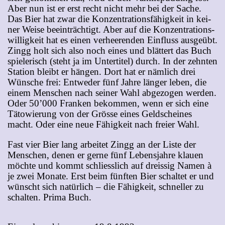
Aber nun ist er erst recht nicht mehr bei der Sa­che.
Das Bier hat zwar die Kon­zen­tra­ti­ons­fä­hig­keit in kei­
ner Wei­se be­ein­träch­tigt. Aber auf die Kon­zen­tra­ti­ons­
wil­lig­keit hat es ei­nen ver­hee­ren­den Ein­fluss aus­ge­übt.
Zingg holt sich al­so noch ei­nes und blät­tert das Buch
spie­le­risch (steht ja im Un­ter­ti­tel) durch. In der zehn­ten
Sta­ti­on bleibt er hän­gen. Dort hat er näm­lich drei
Wün­sche frei: Ent­we­der fünf Jah­re län­ger le­ben, die
ei­nem Men­schen nach sei­ner Wahl ab­ge­zo­gen wer­den.
Oder 50’000 Fran­ken be­kom­men, wenn er sich ei­ne
Tä­to­wie­rung von der Grös­se ei­nes Geld­schei­nes
macht. Oder ei­ne neue Fä­hig­keit nach frei­er Wahl.
Fast vier Bier lang ar­bei­tet Zingg an der Lis­te der
Men­schen, de­nen er ger­ne fünf Le­bens­jah­re klau­en
möch­te und kommt schliess­lich auf dreis­sig Na­men à
je zwei Mo­na­te. Erst beim fünf­ten Bier schal­tet er und
wünscht sich na­tür­lich – die Fä­hig­keit, schnel­ler zu
schal­ten. Pri­ma Buch.